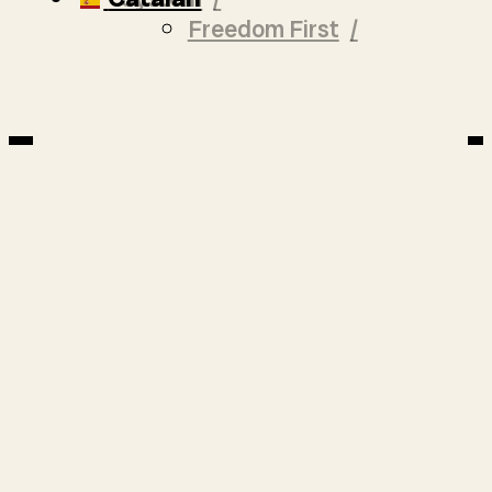
EN MARXA
Freedom First
Quieres ser el primer en
enterarte de todo?
Suscríbete a la
newsletter
Suscríbete