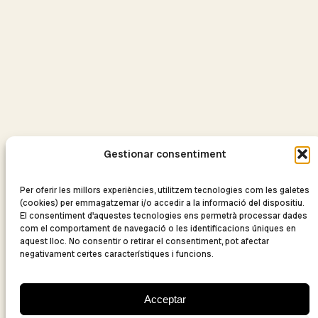
KIW
Rebelmadiaq Sound System
Freedom First
Festival
Segell Discogràfic
Say it Loud Botiga
Servicios Musicales
Nosaltres
Catalan
Gestionar consentiment
Comprar entradas
Artistas
Queralt Lahoz
Per oferir les millors experiències, utilitzem tecnologies com les galetes
Hip Horns Brass Collective
(cookies) per emmagatzemar i/o accedir a la informació del dispositiu.
Belén Natalí
El consentiment d'aquestes tecnologies ens permetrà processar dades
com el comportament de navegació o les identificacions úniques en
Las Bajas Pasiones
aquest lloc. No consentir o retirar el consentiment, pot afectar
KIW
negativament certes característiques i funcions.
Rebelmadiaq Sound System
Freedom First
Festival
Segell Discogràfic
Acceptar
Say it Loud Botiga