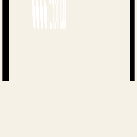
Made with ❤️ in bcn by
Silvia Clotet
&
happyweb.
Comprar entradas
Artistas
Queralt Lahoz
Hip Horns Brass Collective
Belén Natalí
Las Bajas Pasiones