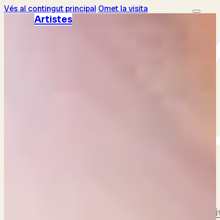
Vés al contingut principal
Omet la visita
Artistes
Comprar entrades
Artistes
Festival
Queralt Lahoz
Hip Horns Brass Collecti